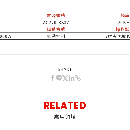
列
電源規格
頻率
W
AC220-380V
20KH
率
驅動方式
操作裝
4000W
氣動控制
7吋彩色觸
SHARE
僅必需的
COOKIES
同意
RELATED
應用領域