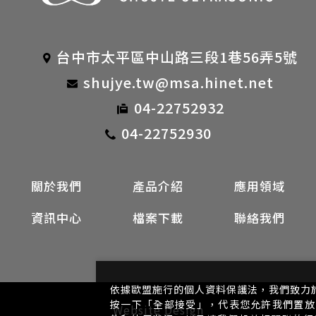
台中市太平區中山路三段1巷56弄5號
shujye.tw@msa.hinet.net
04-22752932
04-22752930
關於我們
產品介紹
應用領域
資訊中心
檔案下載
聯絡我們
依據歐盟施行的個人資料保護法，我們致力
按一下「全部接受」，代表您允許我們置放 
Website Design