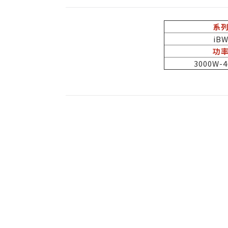
系
iB
功
3000W-