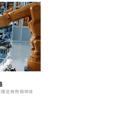
路
束穩定無熱損焊接