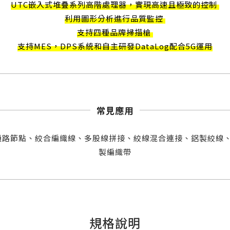
UTC嵌入式堆疊系列高階處理器，實現高速且極致的控制
利用圖形分析進行品質監控
支持四種品牌掃描槍
支持MES，DPS系統和自主研發DataLog配合5G運用
常見應用
通路節點、絞合編織線、多股線拼接、絞線混合連接、鋁製絞線
製編織帶
規格說明