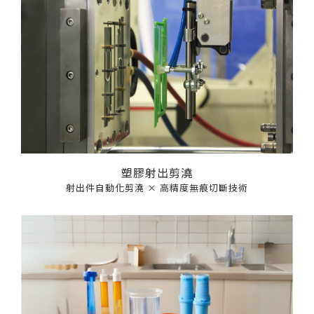
篩選
塑膠射出剪澆
射出件自動化剪澆 × 高精度無痕切斷技術
僅必需的
COOKIES
同意